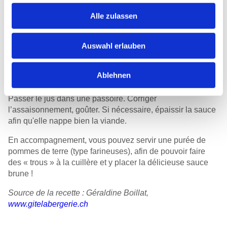
Préparation
Alle zulassen
Mélanger l'huile d’olive, le sel, le poivre, le romarin et la
moutarde, puis badigeonner le rôti. Rôtir la viande dans
Auswahl erlauben
une cocotte chaude avec l’huile pour frire. Déglacer avec
environ 3 dl de bouillon de bœuf. Couvrir et laisser mijoter
2 ½ heures dans une cocotte ou une casserole. Ajouter du
Ablehnen
bouillon si nécessaire au fil de la cuisson.
Passer le jus dans une passoire. Corriger
l’assaisonnement, goûter. Si nécessaire, épaissir la sauce
afin qu'elle nappe bien la viande.
En accompagnement, vous pouvez servir une purée de
pommes de terre (type farineuses), afin de pouvoir faire
des « trous » à la cuillère et y placer la délicieuse sauce
brune !
Source de la recette :
Géraldine Boillat,
www.gitelabergerie.ch