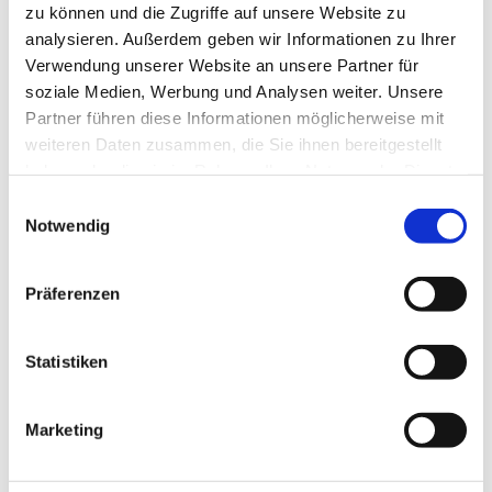
zu können und die Zugriffe auf unsere Website zu
préférées.
analysieren. Außerdem geben wir Informationen zu Ihrer
Verwendung unserer Website an unsere Partner für
Ingrédients pour 4 personnes
soziale Medien, Werbung und Analysen weiter. Unsere
Partner führen diese Informationen möglicherweise mit
1 kg de rôti de bœuf Natura-Beef
weiteren Daten zusammen, die Sie ihnen bereitgestellt
3 cs d’huile pour frire, p.ex. de tournesol
haben oder die sie im Rahmen Ihrer Nutzung der Dienste
1 bouquet garni (herbes aromatiques attachées – persil,
gesammelt haben.
romarin, thym, laurier, etc. – un oignon piqué de
Einwilligungsauswahl
quelques clous de girofle)
Notwendig
1,5 l de bouillon
Präferenzen
Pour la marinade
Huile d’olive
Statistiken
Sel, poivre
Romarin
Moutarde
Marketing