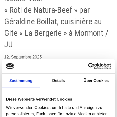
« Rôti de Natura-Beef » par
Géraldine Boillat, cuisinière au
Gite « La Bergerie » à Mormont /
JU
12. Septembre 2025
Zustimmung
Details
Über Cookies
Rôti servi sur un lit de légumes avec un peu de sauce brune | Photo :
canva.com
Olivier Boillat
aime les bovins au pâturage et dans
Diese Webseite verwendet Cookies
l'assiette. Sa femme, Géraldine, aime cuisiner pour lui et
Wir verwenden Cookies, um Inhalte und Anzeigen zu
pour les autres. Tous deux aiment particulièrement les
personalisieren, Funktionen für soziale Medien anbieten
différents rôtis de bœuf. Voici l'une de leurs recettes