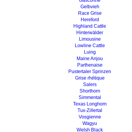
Gasconne
Gelbvieh
Race Grise
Hereford
Highland Cattle
Hinterwälder
Limousine
Lowline Cattle
Luing
Maine Anjou
Parthenaise
Pustertaler Sprinzen
Grise rhétique
Salers
Shorthorn
Simmental
Texas Longhorn
Tux-Zillertal
Vosgienne
Wagyu
Welsh Black