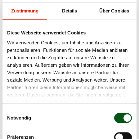
et peuvent même choisir son nom. Dans le
Zustimmung
Details
Über Cookies
deuxième livre, Léa et Ben rendent visite à Ficelle à
l'alpage et apprennent comment se comporter
correctement lorsqu'ils rencontrent des vaches
Diese Webseite verwendet Cookies
allaitantes.
Wir verwenden Cookies, um Inhalte und Anzeigen zu
personalisieren, Funktionen für soziale Medien anbieten
Et maintenant, le troisième livre est là ! Léa et Ben
zu können und die Zugriffe auf unsere Website zu
rendent visite à Ficelle à l'étable. Nous ne t’en dirons
analysieren. Außerdem geben wir Informationen zu Ihrer
pas plus pour le moment.
Verwendung unserer Website an unsere Partner für
soziale Medien, Werbung und Analysen weiter. Unsere
Viens chercher ce nouveau livre lors d'un de nos
Partner führen diese Informationen möglicherweise mit
événements
ou sur
le sentier découverte
!
weiteren Daten zusammen, die Sie ihnen bereitgestellt
haben oder die sie im Rahmen Ihrer Nutzung der Dienste
En guise d'avant-goût, voici déjà une image à
gesammelt haben.
Einwilligungsauswahl
colorier. Amuse-toi bien !
Notwendig
Image a colorier
Präferenzen