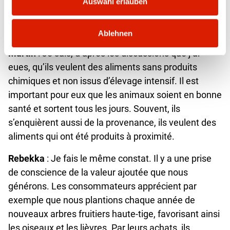
Auswahl erlauben
Qu’apprécient les consommateurs qui font leurs
achats chez vous au marché ou à la ferme ?
Ablehnen
Martin
: Je sais, d’après les discussions que j’ai
eues, qu’ils veulent des aliments sans produits
chimiques et non issus d’élevage intensif. Il est
important pour eux que les animaux soient en bonne
santé et sortent tous les jours. Souvent, ils
s’enquièrent aussi de la provenance, ils veulent des
aliments qui ont été produits à proximité.
Rebekka
: Je fais le même constat. Il y a une prise
de conscience de la valeur ajoutée que nous
générons. Les consommateurs apprécient par
exemple que nous plantions chaque année de
nouveaux arbres fruitiers haute-tige, favorisant ainsi
les oiseaux et les lièvres. Par leurs achats, ils