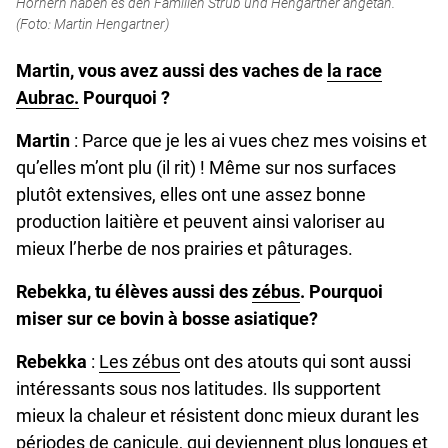
Hörnern haben es den Familien Strub und Hengartner angetan.
(Foto: Martin Hengartner)
Martin, vous avez aussi des vaches de
la race
Aubrac.
Pourquoi ?
Martin
: Parce que je les ai vues chez mes voisins et
qu’elles m’ont plu (il rit) ! Même sur nos surfaces
plutôt extensives, elles ont une assez bonne
production laitière et peuvent ainsi valoriser au
mieux l’herbe de nos prairies et pâturages.
Rebekka, tu élèves aussi des
zébus
. Pourquoi
miser sur ce bovin à bosse asiatique?
Rebekka
:
Les zébus
ont des atouts qui sont aussi
intéressants sous nos latitudes. Ils supportent
mieux la chaleur et résistent donc mieux durant les
périodes de canicule, qui deviennent plus longues et