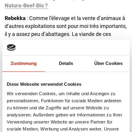
Natura-Beef-Bio ?
Rebekka
: Comme l’élevage et la vente d’animaux à
d’autres exploitations sont pour moi très importants,
il y a assez peu d’abattages. La viande de ces
animaux est vendue directement à la ferme à des
clients privés et à une entreprise de restauration ; je
l’utilise aussi pour mon service de traiteur.
Zustimmung
Details
Über Cookies
Martin
: Nos
Natura-Beef-Bio
sont écoulés dans les
magasins Coop. Le père de Rebekka et moi-même
Diese Webseite verwendet Cookies
tenons en outre un stand au marché d’Olten le
Wir verwenden Cookies, um Inhalte und Anzeigen zu
samedi. À côté de nos œufs et du jus de pommes
personalisieren, Funktionen für soziale Medien anbieten
des arbres haute-tige, nous y proposons de la viande
zu können und die Zugriffe auf unsere Website zu
séchée de l’exploitation de Rebekka. De plus, nous
analysieren. Außerdem geben wir Informationen zu Ihrer
vendons des fruits et des légumes pour d’autres
Verwendung unserer Website an unsere Partner für
exploitations biologiques.
soziale Medien, Werbung und Analysen weiter. Unsere