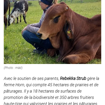
(Photo : màd)
Avec le soutien de ses parents,
Rebekka Strub
gère la
ferme Horn, qui compte 45 hectares de prairies et de
pâturages. Il y a 18 hectares de surfaces de
promotion de la biodiversité et 350 arbres fruitiers
haute-tige qui valorisent les prairies et les pâturages.