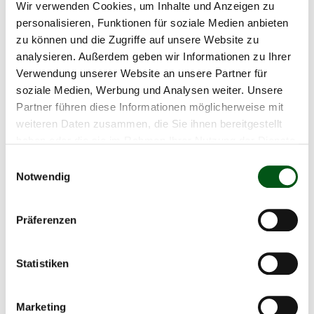
Wir verwenden Cookies, um Inhalte und Anzeigen zu
Non, nos taureaux ne portent pas de faux poils de
personalisieren, Funktionen für soziale Medien anbieten
queue.
zu können und die Zugriffe auf unsere Website zu
analysieren. Außerdem geben wir Informationen zu Ihrer
Que fait celui qui murmure à l’oreille des taureaux ?
Verwendung unserer Website an unsere Partner für
soziale Medien, Werbung und Analysen weiter. Unsere
Il communique avec les taureaux de manière non
Partner führen diese Informationen möglicherweise mit
verbale, c’est-à-dire par le langage corporel. Cela
weiteren Daten zusammen, die Sie ihnen bereitgestellt
nécessite de l’expérience avec les taureaux,
haben oder die sie im Rahmen Ihrer Nutzung der Dienste
beaucoup de pratique et surtout d’aimer travailler
gesammelt haben.
Einwilligungsauswahl
avec les animaux.
Notwendig
Präferenzen
Statistiken
Marketing