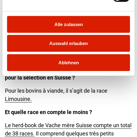
Alle zulassen
Lors d'une manifestation, Armon Fliri fait une démonstration de son
Auswahl erlauben
travail avec un taureau de race Charolaise. Patience et empathie sont
de mise. | Photo : màd
Ablehnen
Quelle race compte le plus de taureaux autorisés
pour la sélection en Suisse ?
Pour les bovins à viande, il s’agit de la race
Limousine.
Et quelle race en compte le moins ?
Le herd-book de Vache mère Suisse compte un total
de 38 races.
Il comprend quelques très petits