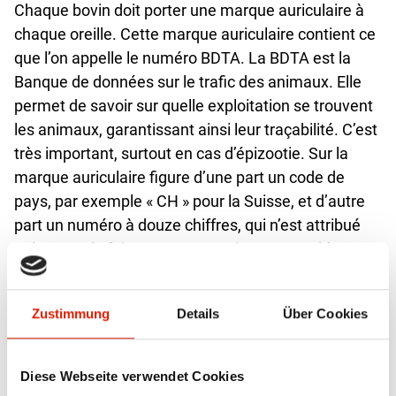
Chaque bovin doit porter une marque auriculaire à
chaque oreille. Cette marque auriculaire contient ce
que l’on appelle le numéro BDTA. La BDTA est la
Banque de données sur le trafic des animaux. Elle
permet de savoir sur quelle exploitation se trouvent
les animaux, garantissant ainsi leur traçabilité. C’est
très important, surtout en cas d’épizootie. Sur la
marque auriculaire figure d’une part un code de
pays, par exemple « CH » pour la Suisse, et d’autre
part un numéro à douze chiffres, qui n’est attribué
qu’une seule fois par pays et qui correspond à un
animal précis, comme notre numéro de carte
d’identité.
Zustimmung
Details
Über Cookies
Sur les photos de catalogue, est-ce que les
taureaux portent parfois des faux poils de queue
Diese Webseite verwendet Cookies
(pour que le toupet ait l’air plus étoffé) ?