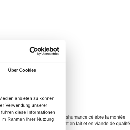
Über Cookies
 Medien anbieten zu können
hrer Verwendung unserer
 führen diese Informationen
jourd’hui encore, la fête de la Transhumance célèbre la montée
ie im Rahmen Ihrer Nutzung
ques rudes et valorise idéalement en lait et en viande de qualité