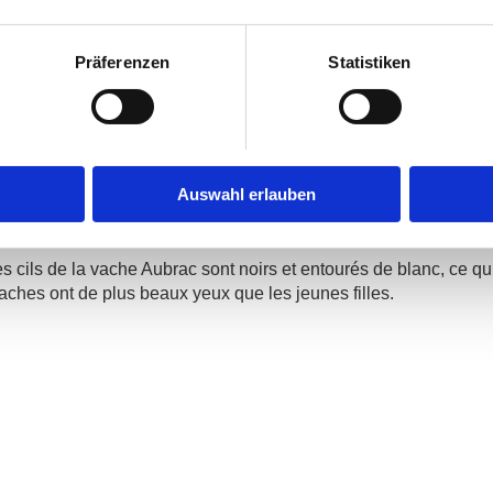
n laitière et comme animaux de trait. Le lait servait à fabriquer 
Präferenzen
Statistiken
ussi très bien au pays d’herbages qu’est la Suisse, même si, mal
Auswahl erlauben
e nom
les cils de la vache Aubrac sont noirs et entourés de blanc, ce qu
aches ont de plus beaux yeux que les jeunes filles.