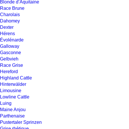
Blonde d’Aquitaine
Race Brune
Charolais
Dahomey
Dexter
Hérens
Évolénarde
Galloway
Gasconne
Gelbvieh
Race Grise
Hereford
Highland Cattle
Hinterwälder
Limousine
Lowline Cattle
Luing
Maine Anjou
Parthenaise
Pustertaler Sprinzen
Grise rhétique