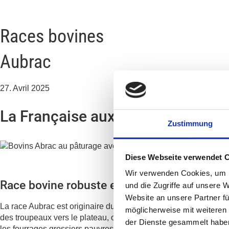
Races bovines
Aubrac
27. Avril 2025
La Française aux beaux yeux
Zustimmung
Diese Webseite verwendet 
Wir verwenden Cookies, um I
Race bovine robuste et pleine de caractère –
und die Zugriffe auf unsere 
Website an unsere Partner fü
La race Aubrac est originaire du haut plateau dont elle porte l
möglicherweise mit weiteren
des troupeaux vers le plateau, où ceux-ci pâturent durant les mo
der Dienste gesammelt habe
les fourrages grossiers pauvres.