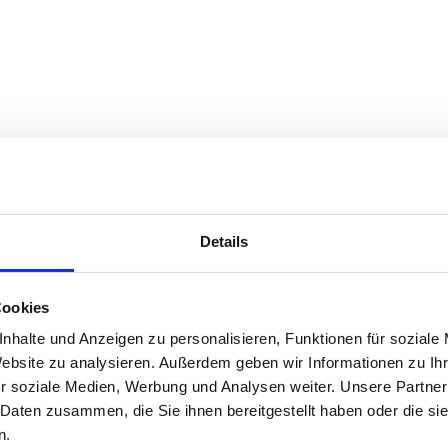
Details
Cookies
nhalte und Anzeigen zu personalisieren, Funktionen für soziale
 parfaitement adaptée à l'élevage allaitant
Website zu analysieren. Außerdem geben wir Informationen zu I
r soziale Medien, Werbung und Analysen weiter. Unsere Partner
e nom, situé dans le centre-sud du Massif central, en France. Au
 Daten zusammen, die Sie ihnen bereitgestellt haben oder die s
is d’été. Cette race est très bien adaptée aux conditions climati
n.