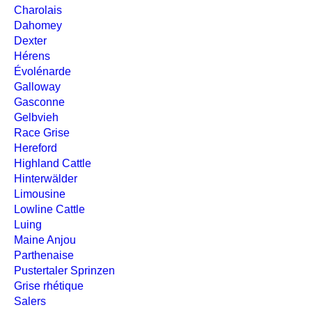
Charolais
Dahomey
Dexter
Hérens
Évolénarde
Galloway
Gasconne
Gelbvieh
Race Grise
Hereford
Highland Cattle
Hinterwälder
Limousine
Lowline Cattle
Luing
Maine Anjou
Parthenaise
Pustertaler Sprinzen
Grise rhétique
Salers