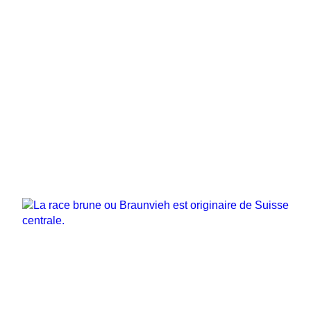
Anatomie
600-750 kg
Hauteur au garrot : Ø 136 cm
Origine
La race brune ou Braunvieh est originaire de Suisse
centrale.