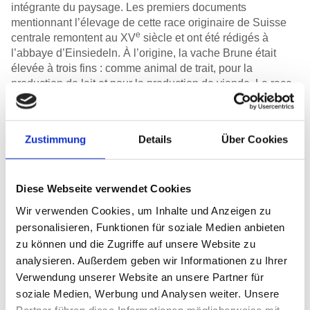
intégrante du paysage. Les premiers documents
mentionnant l’élevage de cette race originaire de Suisse
e
centrale remontent au XV
siècle et ont été rédigés à
l’abbaye d’Einsiedeln. À l’origine, la vache Brune était
élevée à trois fins : comme animal de trait, pour la
production de lait et pour la production de viande. La race
Brune, ou Brune suisse, est ainsi un terme générique qui
recouvre les lignées d’élevage Brown Swiss (BS), Brune
originale (OB) et Brune originale rétrocroisée (ROB). Les
Zustimmung
Details
Über Cookies
BS sont clairement les cousines laitières des OB et des
ROB, qui sont des races à deux fins, utilisées à la fois pour
la production de lait et de viande.
Diese Webseite verwendet Cookies
Wir verwenden Cookies, um Inhalte und Anzeigen zu
personalisieren, Funktionen für soziale Medien anbieten
zu können und die Zugriffe auf unsere Website zu
La polyvalente
analysieren. Außerdem geben wir Informationen zu Ihrer
Verwendung unserer Website an unsere Partner für
e
À partir du XVIII
siècle, la race Brune s’est peu à peu
soziale Medien, Werbung und Analysen weiter. Unsere
répandue dans toute la Suisse et le herd-book a été créé
Partner führen diese Informationen möglicherweise mit