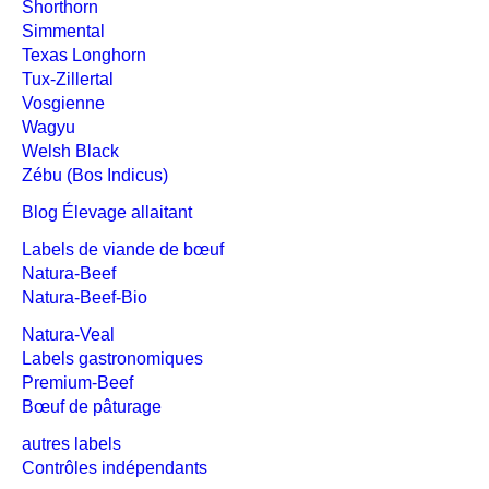
Shorthorn
Simmental
Texas Longhorn
Tux-Zillertal
Vosgienne
Wagyu
Welsh Black
Zébu (Bos Indicus)
Blog Élevage allaitant
Labels de viande de bœuf
Natura-Beef
Natura-Beef-Bio
Natura-Veal
Labels gastronomiques
Premium-Beef
Bœuf de pâturage
autres labels
Contrôles indépendants