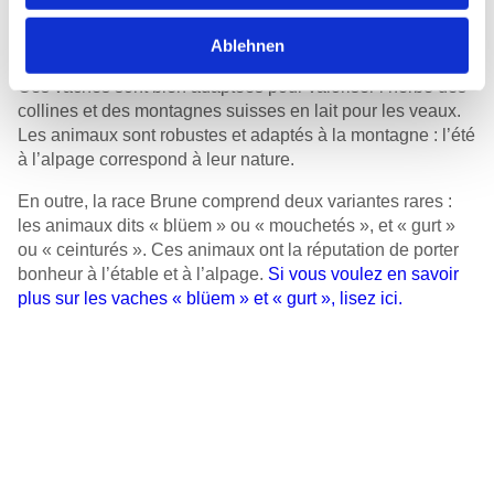
La
race
Brune,
avec
ses
deux
lignées
« Brune originale »
et « Brune originale
rétrocroisée
»,
est
une
race
importante
Ablehnen
dans
l’élevage
allaitant
depuis
le
début
des
années
1970.
Ces
vaches
sont
bien
adaptées
pour
valoriser
l’herbe
des
collines
et des
montagnes
suisses
en
lait
pour
les
veaux
.
Les
animaux
sont
robustes et
adaptés
à la
montagne
:
l’été
à
l’alpage
correspond
à
leur
nature
.
En
outre
, la
race
Brune
comprend
deux variantes rares :
les
animaux
dits
«
blüem
»
ou
«
mouchetés
», et «
gurt
»
ou
«
ceinturés
». Ces
animaux
ont
la
réputation
de
porter
bonheur
à
l’étable
et à
l’alpage
.
Si
vous
voulez
en
savoir
plus
sur
les
vaches
«
blüem
» et «
gurt
»,
lisez
ici
.
Couleur de robe
brun