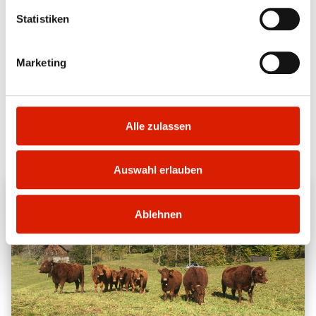
prospecierara.ch
Statistiken
Marketing
Retour
Alle zulassen
Découvrir d’autres races
Auswahl erlauben
Ablehnen