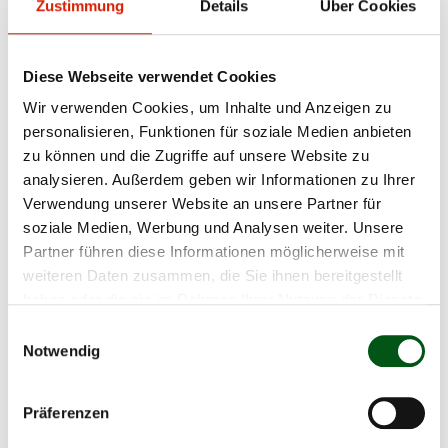
Zustimmung
Details
Über Cookies
Origine
Diese Webseite verwendet Cookies
Wir verwenden Cookies, um Inhalte und Anzeigen zu
personalisieren, Funktionen für soziale Medien anbieten
zu können und die Zugriffe auf unsere Website zu
analysieren. Außerdem geben wir Informationen zu Ihrer
Verwendung unserer Website an unsere Partner für
soziale Medien, Werbung und Analysen weiter. Unsere
Partner führen diese Informationen möglicherweise mit
weiteren Daten zusammen, die Sie ihnen bereitgestellt
haben oder die sie im Rahmen Ihrer Nutzung der Dienste
gesammelt haben.
Einwilligungsauswahl
Les premières traces de bovins domestiqués en
Notwendig
Suisse ont été découvertes en Valais.
Präferenzen
Sources :
raceherens.ch;
evolener-zuchtverein.ch
;