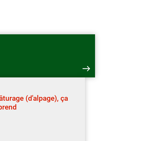
âturage (d'alpage), ça
prend