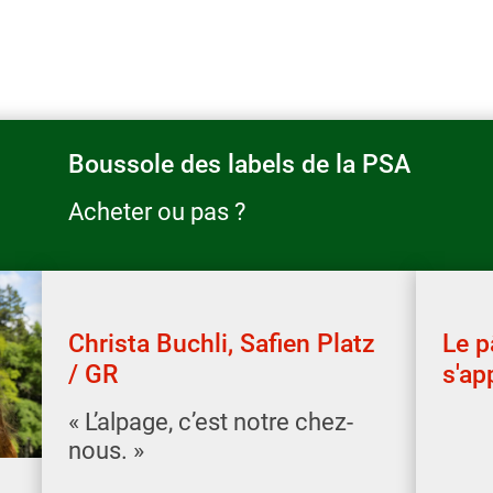
Boussole des labels de la PSA
Acheter ou pas ?
Christa Buchli, Safien Platz
Le p
/ GR
s'ap
« L’alpage, c’est notre chez-
nous. »