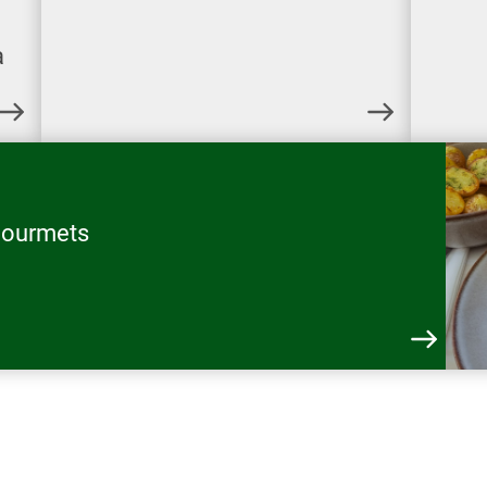
a
 gourmets