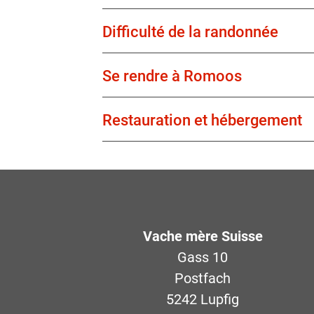
Difficulté de la randonnée
Se rendre à Romoos
Restauration et hébergement
Vache mère Suisse
Gass 10
Postfach
5242 Lupfig