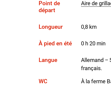
Point de
Aire de gril
départ
Longueur
0,8 km
À pied en été
0 h 20 min
Langue
Allemand – S
français.
WC
À la ferme Bä