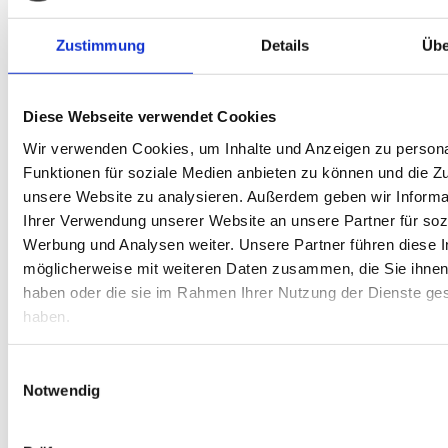
Zustimmung
Details
Übe
Petits et grands peuvent monter sur un veau bâton.
Diversité des races
Diese Webseite verwendet Cookies
Wir verwenden Cookies, um Inhalte und Anzeigen zu persona
Funktionen für soziale Medien anbieten zu können und die Zug
Comment vous comporter lorsque vous rencontrez un petit
unsere Website zu analysieren. Außerdem geben wir Informa
veau ? En randonnée, que devez-vous faire avec votre
Ihrer Verwendung unserer Website an unsere Partner für soz
chien lorsque vous traversez un pâturage sur lequel
Werbung und Analysen weiter. Unsere Partner führen diese 
paissent des vaches ? Que faire si une vache s’approche
möglicherweise mit weiteren Daten zusammen, die Sie ihnen 
de moi ? Guidez Léa et Ben en toute sécurité à travers le
haben oder die sie im Rahmen Ihrer Nutzung der Dienste g
pâturage.
haben.
Conseils pour la randonnée
Einwilligungsauswahl
Notwendig
Savez-vous que la plupart de nos surfaces agricoles ne