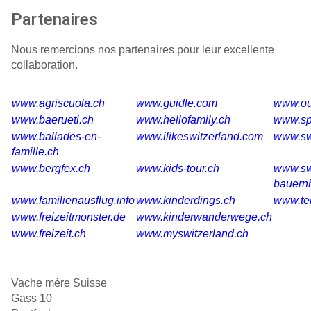
Partenaires
Nous remercions nos partenaires pour leur excellente
collaboration.
www.agriscuola.ch
www.guidle.com
www.ou
www.baerueti.ch
www.hellofamily.ch
www.spi
www.ballades-en-
www.ilikeswitzerland.com
www.swi
famille.ch
www.bergfex.ch
www.kids-tour.ch
www.sw
bauern
www.familienausflug.info
www.kinderdings.ch
www.te
www.freizeitmonster.de
www.kinderwanderwege.ch
www.freizeit.ch
www.myswitzerland.ch
Vache mère Suisse
Gass 10