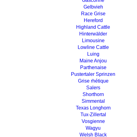
Gasconne
Gelbvieh
Race Grise
Hereford
Highland Cattle
Hinterwälder
Limousine
Lowline Cattle
Luing
Maine Anjou
Parthenaise
Pustertaler Sprinzen
Grise rhétique
Salers
Shorthorn
Simmental
Texas Longhorn
Tux-Zillertal
Vosgienne
Wagyu
Welsh Black